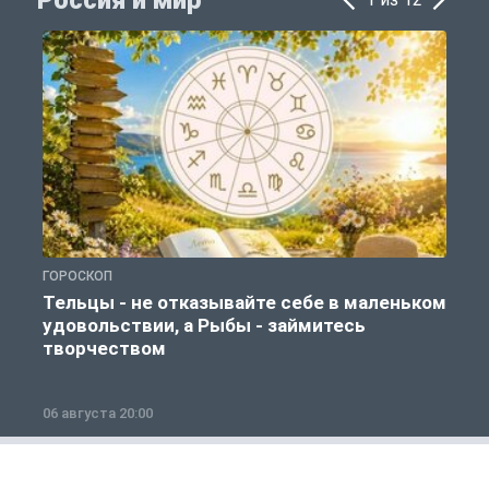
Россия и мир
ГОРОСКОП
Г
Тельцы - не отказывайте себе в маленьком
удовольствии, а Рыбы - займитесь
творчеством
06 августа 20:00
0
Общество
1 из 12