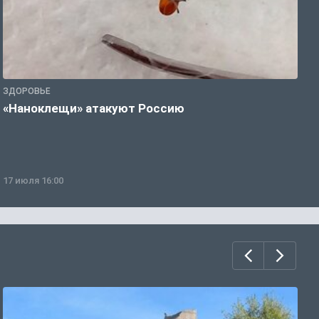
ЗДОРОВЬЕ
З
«Наноклещи» атакуют Россию
В
т
17 июля 16:00
0