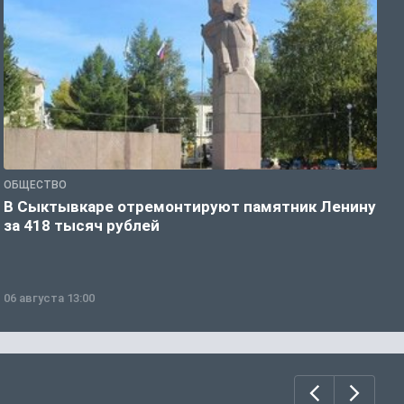
ОБЩЕСТВО
О
В Сыктывкаре отремонтируют памятник Ленину
М
за 418 тысяч рублей
в
06 августа 13:00
0