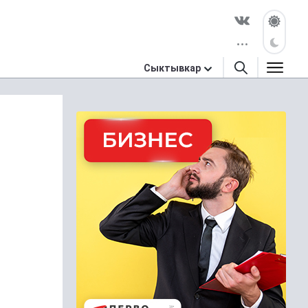
Сыктывкар