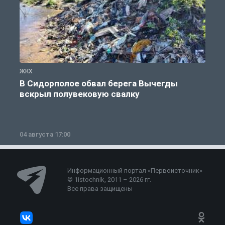
ЖКХ
Ж
В Сидорполое обвал берега Вычегды
вскрыл полувековую свалку
04 августа 17:00
3
Информационный портал «Первоисточник»
© 1istochnik, 2011 – 2026 гг.
Все права защищены