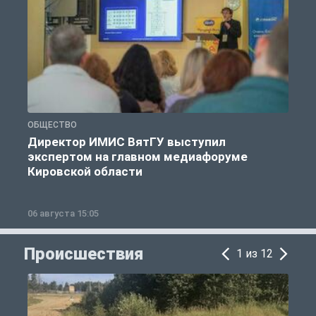
ОБЩЕСТВО
О
Директор ИМИС ВятГУ выступил
экспертом на главном медиафоруме
Кировской области
06 августа 15:05
0
Происшествия
1 из 12