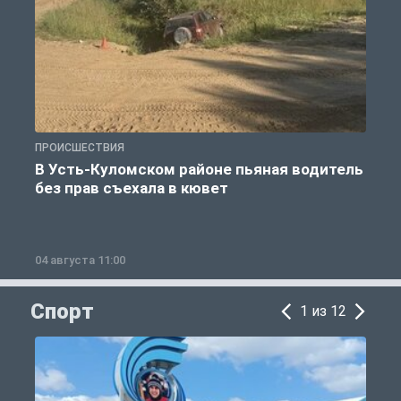
ПРОИСШЕСТВИЯ
П
В Усть-Куломском районе пьяная водитель
без прав съехала в кювет
б
04 августа 11:00
0
Спорт
1 из 12