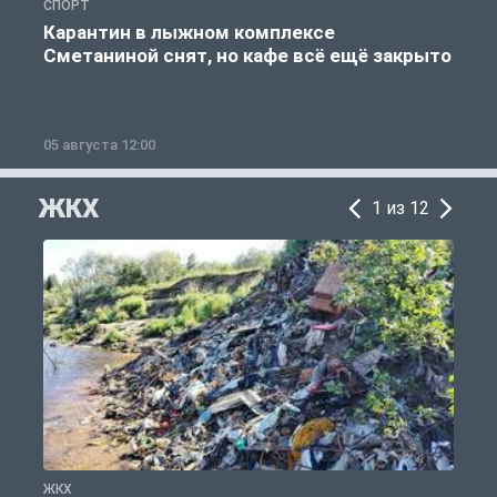
СПОРТ
С
Карантин в лыжном комплексе
Сметаниной снят, но кафе всё ещё закрыто
05 августа 12:00
2
ЖКХ
1 из 12
ЖКХ
Ж