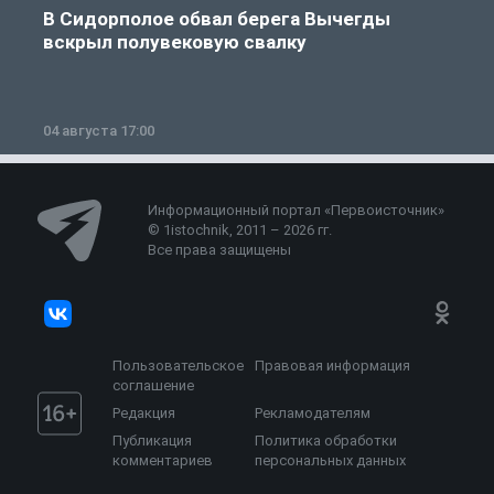
В Сидорполое обвал берега Вычегды
вскрыл полувековую свалку
04 августа 17:00
3
Информационный портал «Первоисточник»
© 1istochnik, 2011 – 2026 гг.
Все права защищены
Пользовательское
Правовая информация
соглашение
Редакция
Рекламодателям
Публикация
Политика обработки
комментариев
персональных данных