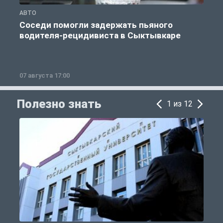
АВТО
О
Соседи помогли задержать пьяного
водителя-рецидивиста в Сыктывкаре
07 августа 17:00
0
Полезно знать
1 из 12