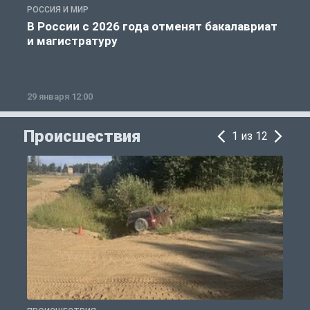
РОССИЯ И МИР
А
В России с 2026 года отменят бакалавриат
и магистратуру
29 января 12:00
1
Происшествия
1 из 12