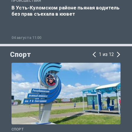
ПРОИСШЕСТВИЯ
П
В Усть-Куломском районе пьяная водитель
без прав съехала в кювет
б
04 августа 11:00
0
Спорт
1 из 12
СПОРТ
С