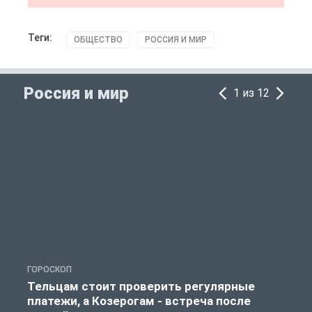
Теги:
ОБЩЕСТВО
РОССИЯ И МИР
Россия и мир
1 из 12
ГОРОСКОП
Р
Тельцам стоит проверить регулярные
платежи, а Козерогам - встреча после