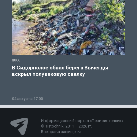
ЖКХ
Ж
В Сидорполое обвал берега Вычегды
вскрыл полувековую свалку
04 августа 17:00
3
Информационный портал «Первоисточник»
© 1istochnik, 2011 – 2026 гг.
Все права защищены