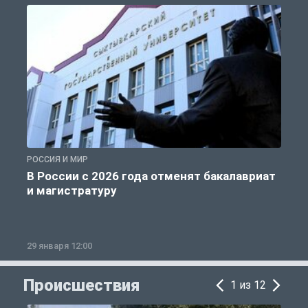
РОССИЯ И МИР
А
В России с 2026 года отменят бакалавриат
и магистратуру
29 января 12:00
1
Происшествия
1 из 12