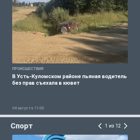
ПРОИСШЕСТВИЯ
П
В Усть-Куломском районе пьяная водитель
без прав съехала в кювет
б
04 августа 11:00
0
Спорт
1 из 12