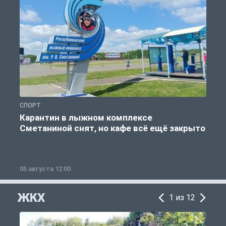
СПОРТ
С
Карантин в лыжном комплексе
Сметаниной снят, но кафе всё ещё закрыто
05 августа 12:00
2
ЖКХ
1 из 12