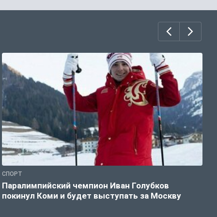
СПОРТ
С
Паралимпийский чемпион Иван Голубков
Н
покинул Коми и будет выступать за Москву
р