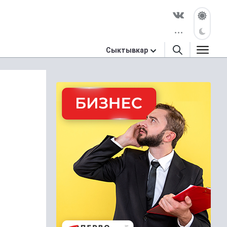
Сыктывкар