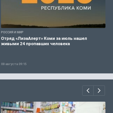
РОССИЯ И МИР
А
Отряд «ЛизаАлерт» Коми за июль нашел
С
живыми 24 пропавших человека
р
08 августа 09:15
0