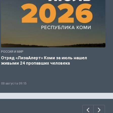
РОССИЯ И МИР
А
Отряд «ЛизаАлерт» Коми за июль нашел
С
живыми 24 пропавших человека
р
08 августа 09:15
0