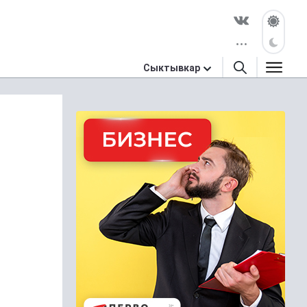
Сыктывкар