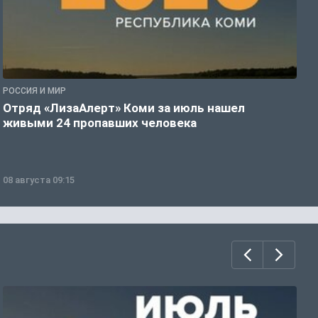
РОССИЯ И МИР
Г
Отряд «ЛизаАлерт» Коми за июль нашел
Т
живыми 24 пропавших человека
у
08 августа 09:15
0