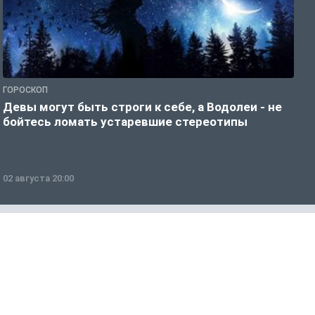
ГОРОСКОП
Р
Девы могут быть строги к себе, а Водолеи - не
Н
бойтесь ломать устаревшие стереотипы
02 августа 20:00
0