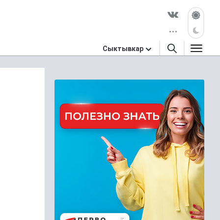
Сыктывкар