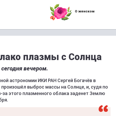
О женском
блако плазмы с Солнца
 сегодня вечером.
ной астрономии ИКИ РАН Сергей Богачёв в
я произошёл выброс массы на Солнце, и, судя по
з-за этого плазменного облака заденет Землю
бря.