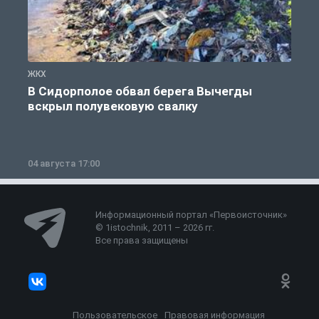
ЖКХ
Ж
В Сидорполое обвал берега Вычегды
вскрыл полувековую свалку
04 августа 17:00
3
Информационный портал «Первоисточник»
© 1istochnik, 2011 – 2026 гг.
Все права защищены
Пользовательское
Правовая информация