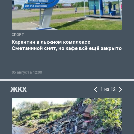
СПОРТ
С
Карантин в лыжном комплексе
Сметаниной снят, но кафе всё ещё закрыто
05 августа 12:00
2
ЖКХ
1 из 12