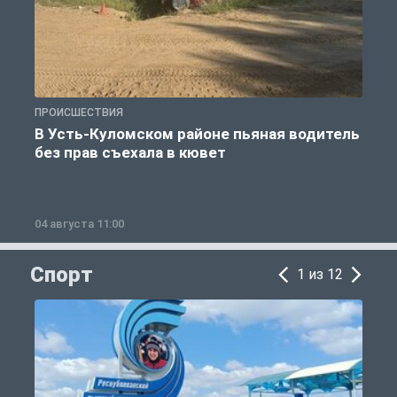
ПРОИСШЕСТВИЯ
П
В Усть-Куломском районе пьяная водитель
без прав съехала в кювет
б
04 августа 11:00
0
Спорт
1 из 12