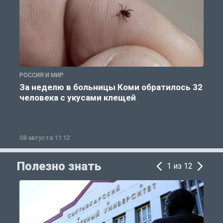
РОССИЯ И МИР
Р
За неделю в больницы Коми обратилось 32
человека с укусами клещей
08 августа 11:12
0
Полезно знать
1 из 12