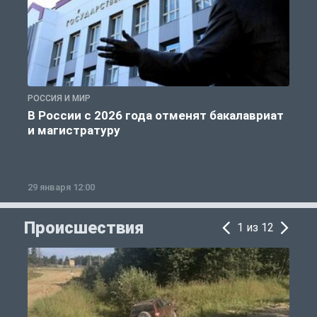
РОССИЯ И МИР
А
В России с 2026 года отменят бакалавриат
и магистратуру
29 января 12:00
1
Происшествия
1 из 12