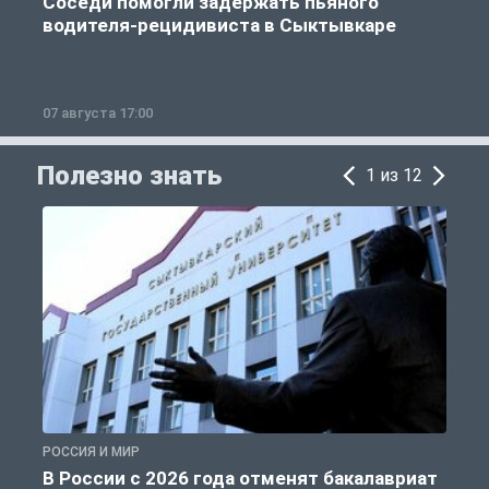
Соседи помогли задержать пьяного
водителя-рецидивиста в Сыктывкаре
07 августа 17:00
0
Полезно знать
1 из 12
РОССИЯ И МИР
А
В России с 2026 года отменят бакалавриат