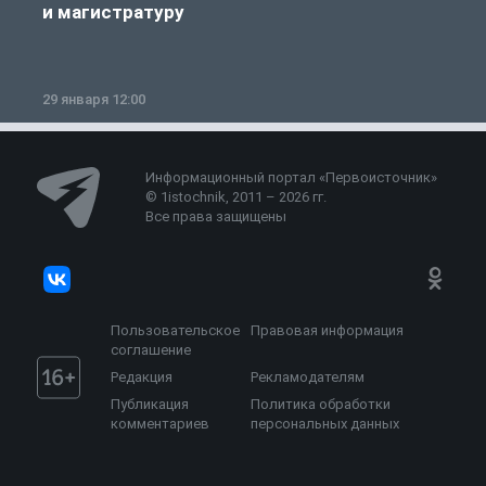
и магистратуру
29 января 12:00
1
Информационный портал «Первоисточник»
© 1istochnik, 2011 – 2026 гг.
Все права защищены
Пользовательское
Правовая информация
соглашение
Редакция
Рекламодателям
Публикация
Политика обработки
комментариев
персональных данных