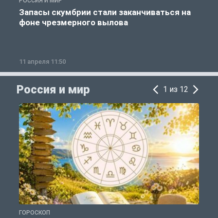
РОССИЯ И МИР
А
Запасы скумбрии стали заканчиваться на
фоне чрезмерного вылова
11 апреля 11:50
1
Россия и мир
1 из 12
ГОРОСКОП
Г