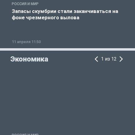
РОССИЯ И МИР
А
Запасы скумбрии стали заканчиваться на
фоне чрезмерного вылова
11 апреля 11:50
1
Экономика
1 из 12