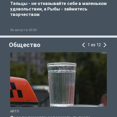
Тельцы - не отказывайте себе в маленьком
удовольствии, а Рыбы - займитесь
творчеством
06 августа 20:00
0
Общество
1 из 12
АВТО
О