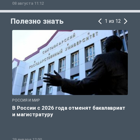
08 августа 11:12
0
Полезно знать
1 из 12
РОССИЯ И МИР
А
В России с 2026 года отменят бакалавриат
и магистратуру
29 января 12:00
1