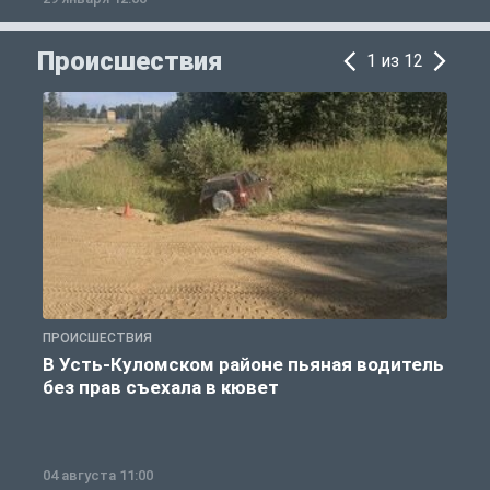
Происшествия
1 из 12
ПРОИСШЕСТВИЯ
П
В Усть-Куломском районе пьяная водитель
без прав съехала в кювет
б
04 августа 11:00
0