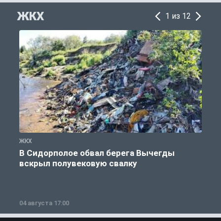
ЖКХ
1 из 12
ЖКХ
Ж
В Сидорполое обвал берега Вычегды
вскрыл полувековую свалку
04 августа 17:00
3