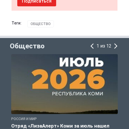
Подписаться
Теги:
ОБЩЕСТВО
Общество
1 из 12
РОССИЯ И МИР
А
Отряд «ЛизаАлерт» Коми за июль нашел