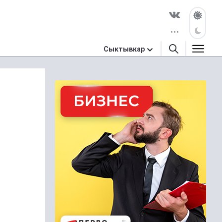
Сыктывкар