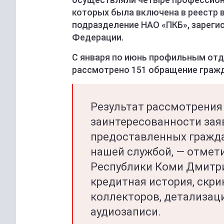
которых была включена в реестр в
подразделение НАО «ПКБ», зареги
Федерации.
С января по июнь профильным от
рассмотрено 151 обращение гражд
Результат рассмотрения
заинтересованности заяв
предоставленных гражд
нашей службой, — отмет
Республики Коми Дмитри
кредитная история, скр
коллекторов, детализац
аудиозаписи.