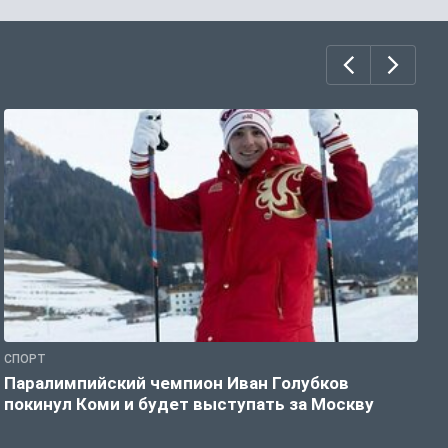
СПОРТ
С
Паралимпийский чемпион Иван Голубков
Н
покинул Коми и будет выступать за Москву
р