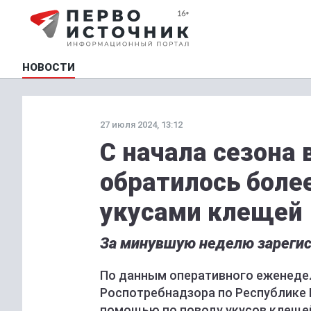
НОВОСТИ
27 июля 2024, 13:12
С начала сезона
обратилось более
укусами клещей
За минувшую неделю зарегист
По данным оперативного еженеде
Роспотребнадзора по Республике К
помощью по поводу укусов клещей 