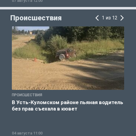
07 августа 12:00
0
Происшествия
1 из 12
ПРОИСШЕСТВИЯ
П
В Усть-Куломском районе пьяная водитель
без прав съехала в кювет
б
04 августа 11:00
0