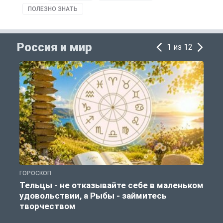
ПОЛЕЗНО ЗНАТЬ
Россия и мир
1 из 12
ГОРОСКОП
Г
Тельцы - не отказывайте себе в маленьком
удовольствии, а Рыбы - займитесь
творчеством