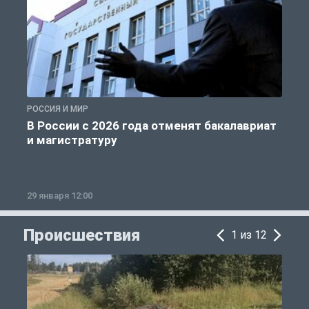
РОССИЯ И МИР
А
В России с 2026 года отменят бакалавриат
и магистратуру
29 января 12:00
1
Происшествия
1 из 12