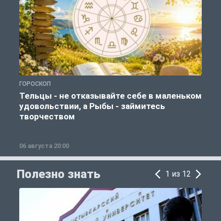
ГОРОСКОП
О
Тельцы - не отказывайте себе в маленьком
удовольствии, а Рыбы - займитесь
творчеством
06 августа 20:00
0
Полезно знать
1 из 12