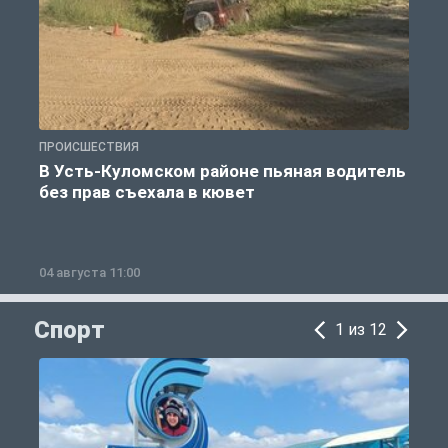
ПРОИСШЕСТВИЯ
П
В Усть-Куломском районе пьяная водитель
без прав съехала в кювет
б
04 августа 11:00
0
Спорт
1 из 12