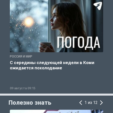
РОССИЯ И МИР
Г
С середины следующей недели в Коми
ожидается похолодание
п
09 августа 09:15
0
Полезно знать
1 из 12