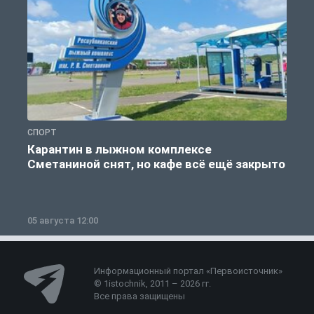
СПОРТ
С
Карантин в лыжном комплексе
Сметаниной снят, но кафе всё ещё закрыто
05 августа 12:00
2
Информационный портал «Первоисточник»
© 1istochnik, 2011 – 2026 гг.
Все права защищены