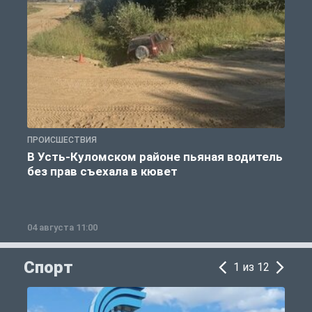
ПРОИСШЕСТВИЯ
П
В Усть-Куломском районе пьяная водитель
без прав съехала в кювет
б
04 августа 11:00
0
Спорт
1 из 12