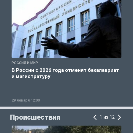
РОССИЯ И МИР
А
В России с 2026 года отменят бакалавриат
и магистратуру
29 января 12:00
1
Происшествия
1 из 12