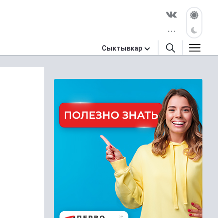
Сыктывкар