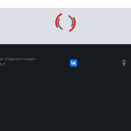
ал «Первоисточник»
 гг.