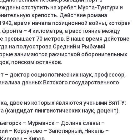
уждены отступить на хребет Муста-Тунтури и
нительную крепость. Действие романа
942, время начала позиционной войны, которая
 фронта – 4 километра, а расстояние между
е превышает 70 метров. В наше время действие
огда на полуострова Средний и Рыбачий
торые занимаются расчисткой оборонительных
дов, поиском останков.
т – доктор социологических наук, профессор,
 анализа данных Вятского государственного
ека, двое из которых являются учеными ВятГУ:
а (кандидат лингвистических наук, доцент).
ьегорск – Мурманск – Долина славы –
ий – Корзуново – Заполярный, Никель –
Кировск – Киров.