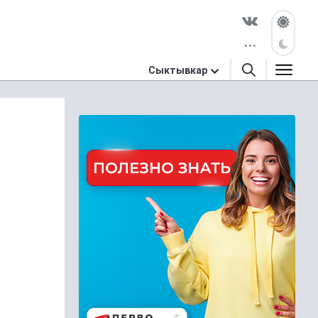
Сыктывкар