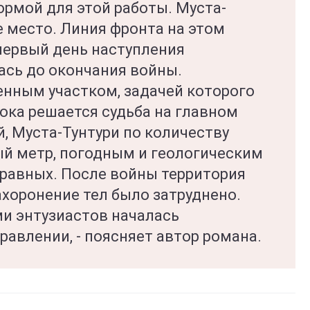
рмой для этой работы. Муста-
е место. Линия фронта на этом
первый день наступления
лась до окончания войны.
нным участком, задачей которого
ока решается судьба на главном
, Муста-Тунтури по количеству
ый метр, погодным и геологическим
 равных. После войны территория
ахоронение тел было затруднено.
ми энтузиастов началась
равлении, - поясняет автор романа.