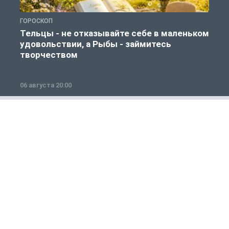
ГОРОСКОП
Г
Тельцы - не отказывайте себе в маленьком
удовольствии, а Рыбы - займитесь
творчеством
06 августа 20:00
0
Бизнес
1 из 12