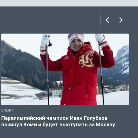
СПОРТ
С
Паралимпийский чемпион Иван Голубков
Н
покинул Коми и будет выступать за Москву
р