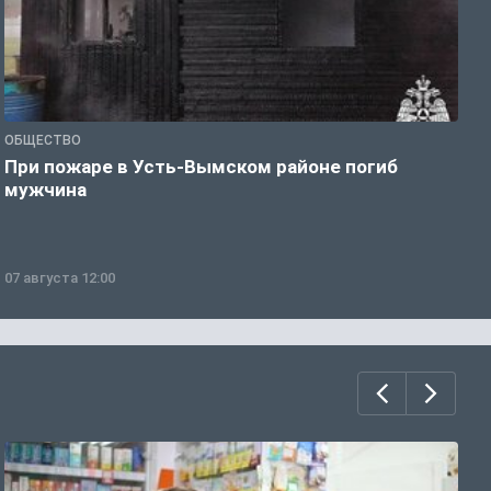
ОБЩЕСТВО
О
При пожаре в Усть-Вымском районе погиб
В
мужчина
н
07 августа 12:00
0