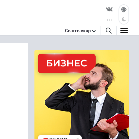
Сыктывкар