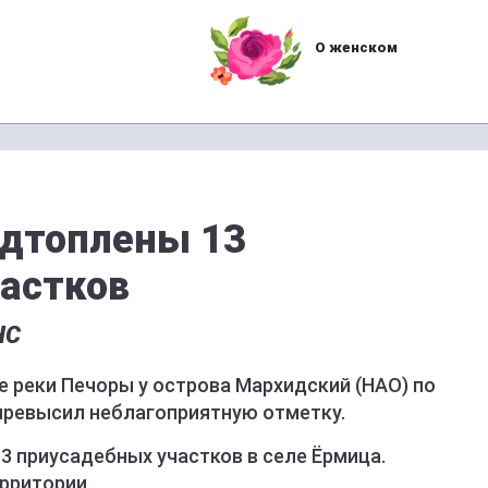
О женском
одтоплены 13
астков
ЧС
ле реки Печоры у острова Мархидский (НАО) по
превысил неблагоприятную отметку.
3 приусадебных участков в селе Ёрмица.
рритории.