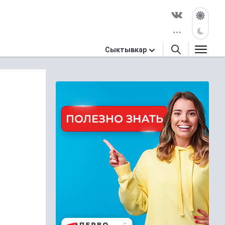
Сыктывкар