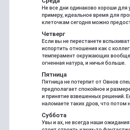
Среда
Не все дни одинаково хороши для 
примеру, идеальное время для пр
клеточкам сегодня можно предост
Четверг
Если вы не перестанете вспыхива
испортить отношения как с коллег
темперамент окружающих вообще 
огненная натура, и ничья больше.
Пятница
Пятница не потерпит от Овнов спе
предполагает спокойное и размер
и принятие взвешенных решений. Ес
наломаете таких дров, что потом н
Суббота
Увы и ах, не всегда наши ожидани
стоит строить каких-то фантастич