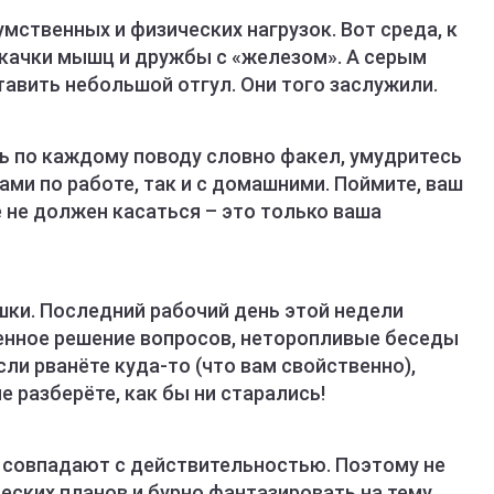
умственных и физических нагрузок. Вот среда, к
окачки мышц и дружбы с «железом». А серым
авить небольшой отгул. Они того заслужили.
ть по каждому поводу словно факел, умудритесь
ами по работе, так и с домашними. Поймите, ваш
не должен касаться – это только ваша
шки. Последний рабочий день этой недели
енное решение вопросов, неторопливые беседы
ли рванёте куда-то (что вам свойственно),
е разберёте, как бы ни старались!
я совпадают с действительностью. Поэтому не
еских планов и бурно фантазировать на тему