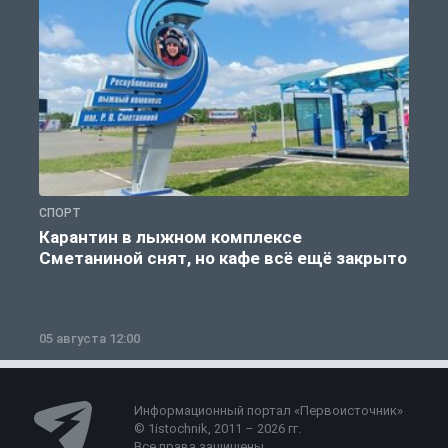
СПОРТ
С
Карантин в лыжном комплексе
Сметаниной снят, но кафе всё ещё закрыто
05 августа 12:00
2
Информационный портал «Первоисточник»
© 1istochnik, 2011 – 2026 гг.
Все права защищены