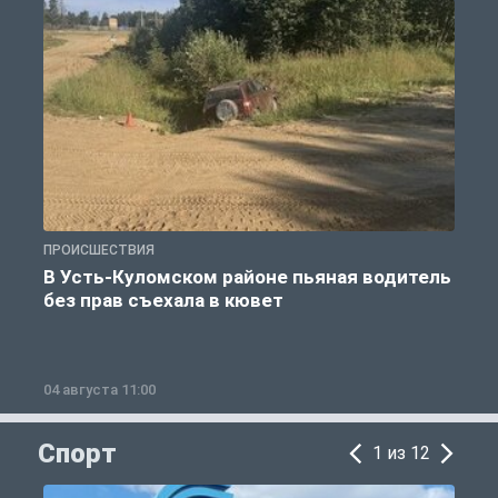
ПРОИСШЕСТВИЯ
П
В Усть-Куломском районе пьяная водитель
без прав съехала в кювет
б
04 августа 11:00
0
Спорт
1 из 12