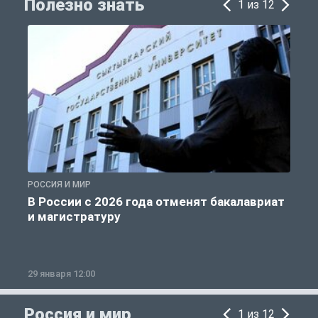
Полезно знать
1 из 12
РОССИЯ И МИР
А
В России с 2026 года отменят бакалавриат
и магистратуру
29 января 12:00
1
Россия и мир
1 из 12