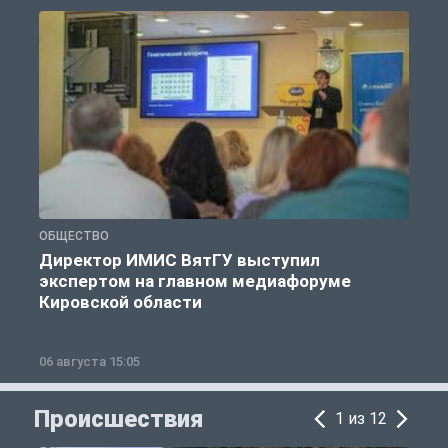
ОБЩЕСТВО
О
Директор ИМИС ВятГУ выступил
экспертом на главном медиафоруме
Кировской области
06 августа 15:05
0
Происшествия
1 из 12