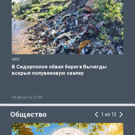
ЖКХ
Ж
В Сидорполое обвал берега Вычегды
вскрыл полувековую свалку
04 августа 17:00
3
Общество
1 из 12