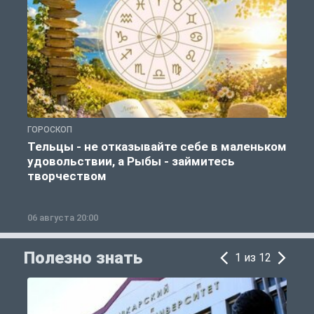
ГОРОСКОП
О
Тельцы - не отказывайте себе в маленьком
удовольствии, а Рыбы - займитесь
творчеством
06 августа 20:00
0
Полезно знать
1 из 12