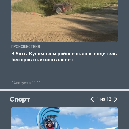
ПРОИСШЕСТВИЯ
П
В Усть-Куломском районе пьяная водитель
без прав съехала в кювет
б
04 августа 11:00
0
Спорт
1 из 12