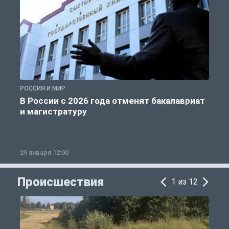
РОССИЯ И МИР
А
В России с 2026 года отменят бакалавриат
и магистратуру
29 января 12:00
1
Происшествия
1 из 12