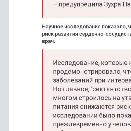
– предупредила Зухра Па
Научное исследование показало, 
риск развития сердечно-сосудист
врач.
Исследование, которые н
продемонстрировало, чт
заболеваний при интерв
Но главное, "сектантств
многом строилось на ут
питания снижаются риски
исследовании было показ
преждевременно у челов