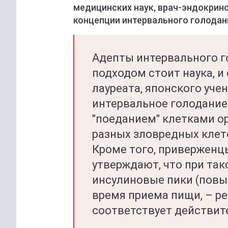
медицинских наук, врач-эндокрино
концепции интервального голодан
Адепты интервального г
подходом стоит наука, и
лауреата, японского уче
интервальное голодание 
"поеданием" клетками о
разных зловредных клето
Кроме того, приверженц
утверждают, что при та
инсулиновые пики (повы
время приема пищи, – ред
соответствует действите