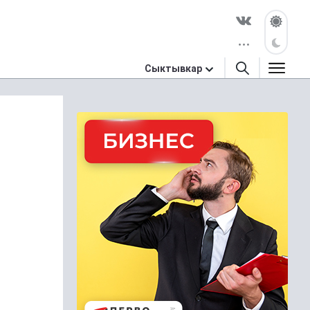
Сыктывкар