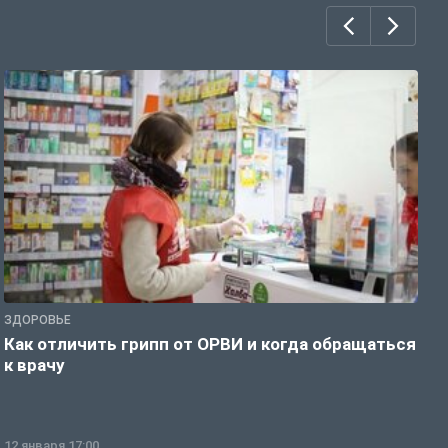
ЗДОРОВЬЕ
Ж
Как отличить грипп от ОРВИ и когда обращаться
С
к врачу
ч
12 января 17:00
1