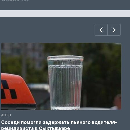
АВТО
О
Соседи помогли задержать пьяного водителя-
Д
рецидивиста в Сыктывкаре
Р