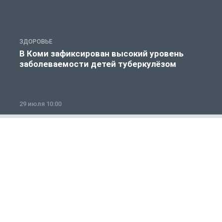
ЗДОРОВЬЕ
З
В Коми зафиксирован высокий уровень
заболеваемости детей туберкулёзом
29 июля 10:00
2
Общество
1 из 12