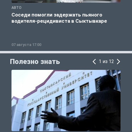
АВТО
О
Соседи помогли задержать пьяного
водителя-рецидивиста в Сыктывкаре
07 августа 17:00
0
Полезно знать
1 из 12