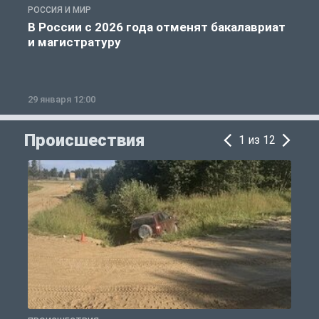
РОССИЯ И МИР
А
В России с 2026 года отменят бакалавриат
и магистратуру
29 января 12:00
1
Происшествия
1 из 12