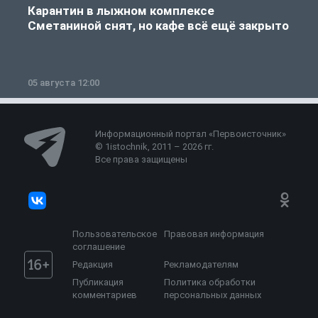
Карантин в лыжном комплексе
Сметаниной снят, но кафе всё ещё закрыто
05 августа 12:00
2
Информационный портал «Первоисточник»
© 1istochnik, 2011 – 2026 гг.
Все права защищены
Пользовательское
Правовая информация
соглашение
Редакция
Рекламодателям
Публикация
Политика обработки
комментариев
персональных данных