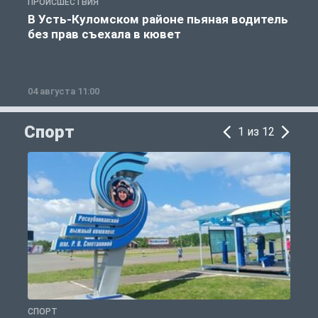
ПРОИСШЕСТВИЯ
П
В Усть-Куломском районе пьяная водитель
без прав съехала в кювет
б
04 августа 11:00
0
Спорт
1 из 12
СПОРТ
С