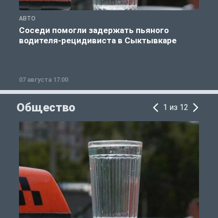
АВТО
А
Соседи помогли задержать пьяного
водителя-рецидивиста в Сыктывкаре
07 августа 17:00
0
Общество
1 из 12