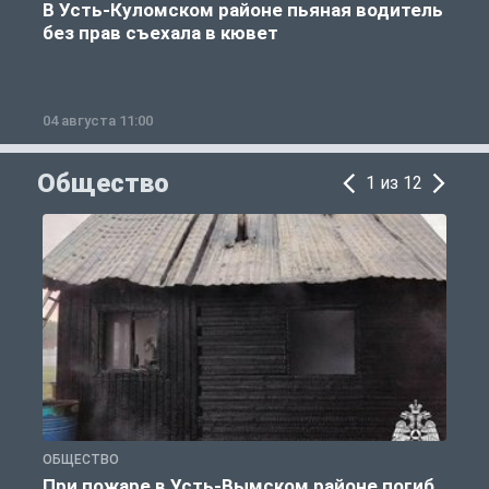
В Усть-Куломском районе пьяная водитель
без прав съехала в кювет
б
04 августа 11:00
0
Общество
1 из 12
ОБЩЕСТВО
О
При пожаре в Усть-Вымском районе погиб