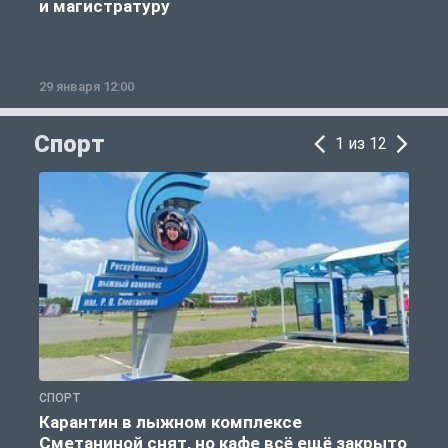
и магистратуру
29 января 12:00
1
Спорт
1 из 12
СПОРТ
С
Карантин в лыжном комплексе
Сметаниной снят, но кафе всё ещё закрыто