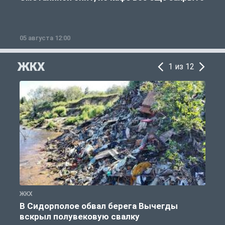
05 августа 12:00
2
ЖКХ
1 из 12
ЖКХ
Ж
В Сидорполое обвал берега Вычегды
вскрыл полувековую свалку