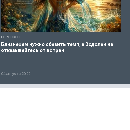
ГОРОСКОП
Г
Близнецам нужно сбавить темп, а Водолеи не
Б
отказывайтесь от встреч
п
04 августа 20:00
0