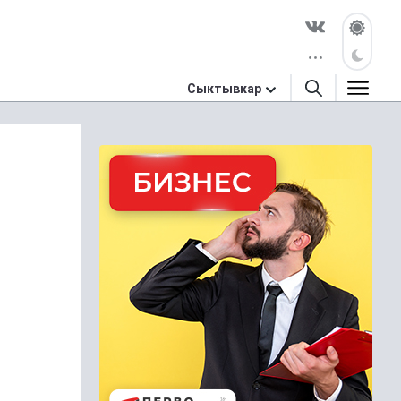
Сыктывкар