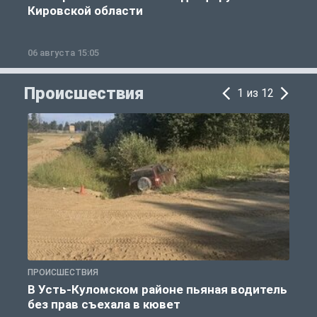
Кировской области
06 августа 15:05
0
Происшествия
1 из 12
ПРОИСШЕСТВИЯ
П
В Усть-Куломском районе пьяная водитель
без прав съехала в кювет
б