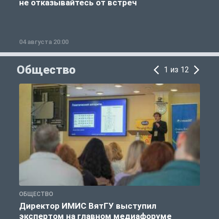
не отказывайтесь от встреч
04 августа 20:00
0
Общество
1 из 12
ОБЩЕСТВО
О
Директор ИМИС ВятГУ выступил
экспертом на главном медиафоруме