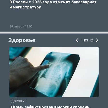
В России с 2026 года отменят бакалавриат
и магистратуру
29 января 12:00
1
Здоровье
1 из 12
ЗДОРОВЬЕ
З
В Коми зафиксирован высокий уровень