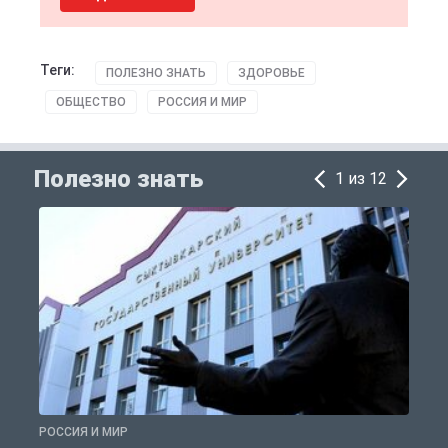
Теги:
ПОЛЕЗНО ЗНАТЬ
ЗДОРОВЬЕ
ОБЩЕСТВО
РОССИЯ И МИР
Полезно знать
1 из 12
РОССИЯ И МИР
А