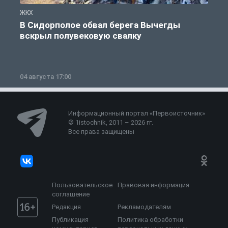
ЖКХ
Ж
В Сидорполое обвал берега Вычегды
вскрыл полувековую свалку
04 августа 17:00
3
Информационный портал «Первоисточник»
© 1istochnik, 2011 – 2026 гг.
Все права защищены
Пользовательское
Правовая информация
соглашение
Редакция
Рекламодателям
Публикация
Политика обработки