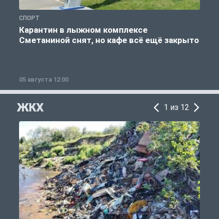
СПОРТ
С
Карантин в лыжном комплексе
Сметаниной снят, но кафе всё ещё закрыто
05 августа 12:00
2
ЖКХ
1 из 12