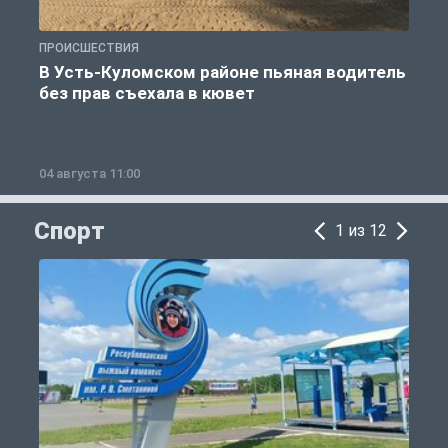
ПРОИСШЕСТВИЯ
П
В Усть-Куломском районе пьяная водитель
без прав съехала в кювет
б
04 августа 11:00
0
Спорт
1 из 12