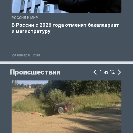
РОССИЯ И МИР
А
В России с 2026 года отменят бакалавриат
и магистратуру
29 января 12:00
1
Происшествия
1 из 12