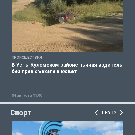
ПРОИСШЕСТВИЯ
П
В Усть-Куломском районе пьяная водитель
без прав съехала в кювет
б
04 августа 11:00
0
Спорт
1 из 12