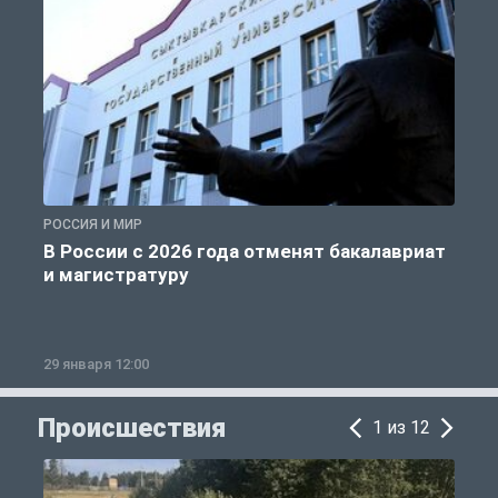
РОССИЯ И МИР
А
В России с 2026 года отменят бакалавриат
и магистратуру
29 января 12:00
1
Происшествия
1 из 12