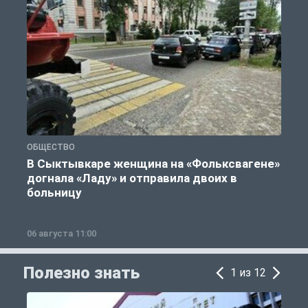
ОБЩЕСТВО
Г
В Сыктывкаре женщина на «Фольксвагене»
догнала «Ладу» и отправила двоих в
больницу
06 августа 11:00
0
Полезно знать
1 из 12