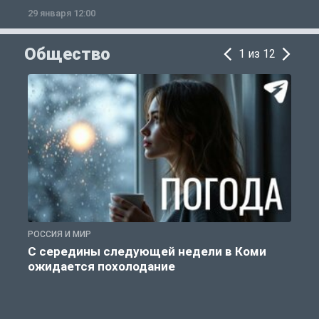
29 января 12:00
1
Общество
1 из 12
РОССИЯ И МИР
Г
С середины следующей недели в Коми
ожидается похолодание
п