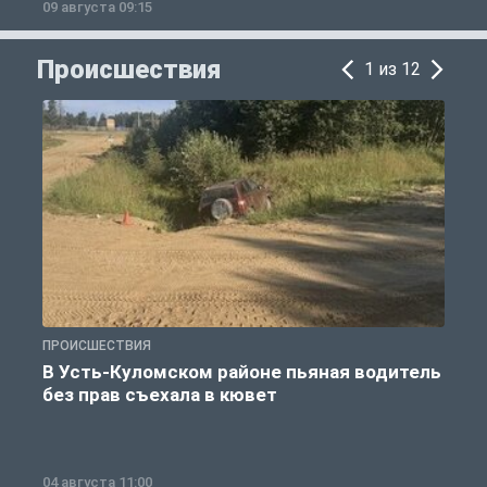
09 августа 09:15
0
Происшествия
1 из 12
ПРОИСШЕСТВИЯ
П
В Усть-Куломском районе пьяная водитель
без прав съехала в кювет
б
04 августа 11:00
0