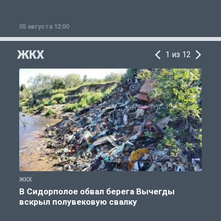
05 августа 12:00
2
ЖКХ
1 из 12
ЖКХ
Ж
В Сидорполое обвал берега Вычегды
вскрыл полувековую свалку