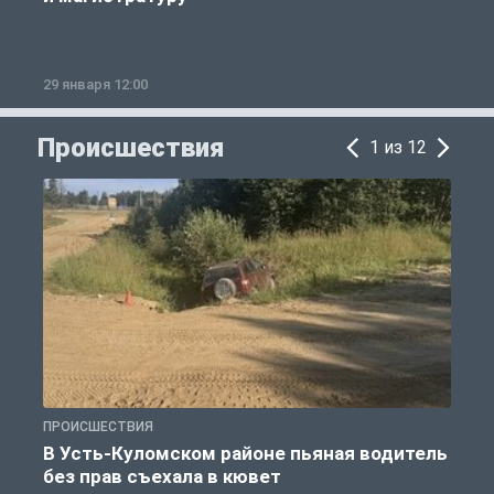
29 января 12:00
1
Происшествия
1 из 12
ПРОИСШЕСТВИЯ
П
В Усть-Куломском районе пьяная водитель
без прав съехала в кювет
б