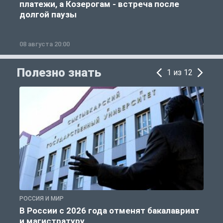
платежи, а Козерогам - встреча после
долгой паузы
08 августа 20:00
0
Полезно знать
1 из 12
РОССИЯ И МИР
А
В России с 2026 года отменят бакалавриат
и магистратуру