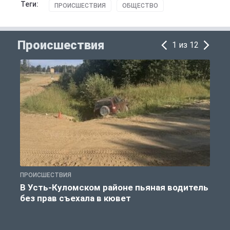
Теги:
ПРОИСШЕСТВИЯ
ОБЩЕСТВО
Происшествия
1 из 12
ПРОИСШЕСТВИЯ
П
В Усть-Куломском районе пьяная водитель
без прав съехала в кювет
б