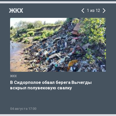
ЖКХ
1 из 12
ЖКХ
Ж
В Сидорполое обвал берега Вычегды
вскрыл полувековую свалку
04 августа 17:00
3