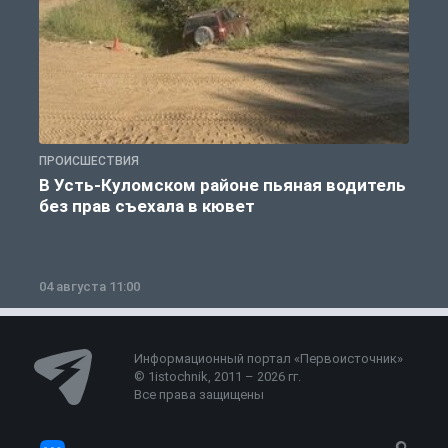
ПРОИСШЕСТВИЯ
П
В Усть-Куломском районе пьяная водитель
без прав съехала в кювет
б
04 августа 11:00
0
Информационный портал «Первоисточник»
© 1istochnik, 2011 – 2026 гг.
Все права защищены