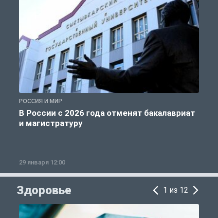
РОССИЯ И МИР
А
В России с 2026 года отменят бакалавриат
и магистратуру
29 января 12:00
1
Здоровье
1 из 12