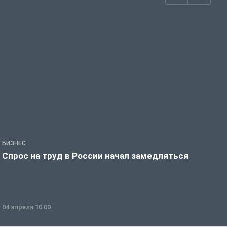
БИЗНЕС
П
Спрос на труд в России начал замедляться
В
а
04 апреля 10:00
2