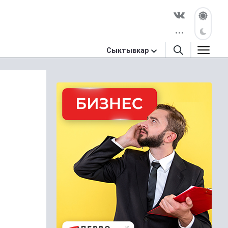
Сыктывкар