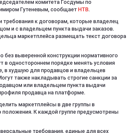
редседателем комитета Госдумы по
имиром Гутеневым, сообщает
НТВ
.
и требования к договорам, которые владелец
цом и с владельцем пункта выдачи заказов.
дельца маркетплейса размещать текст договора
о без выверенной конструкции нормативного
т в одностороннем порядке менять условия
ле, в худшую для продавцов и владельцев
Могут также накладывать строгие санкции за
одавцом или владельцем пункта выдачи
 профиля продавца на платформе.
елить маркетплейсы в две группы в
о положения. К каждой группе предусмотрены
иверсальные требования, единые для всех