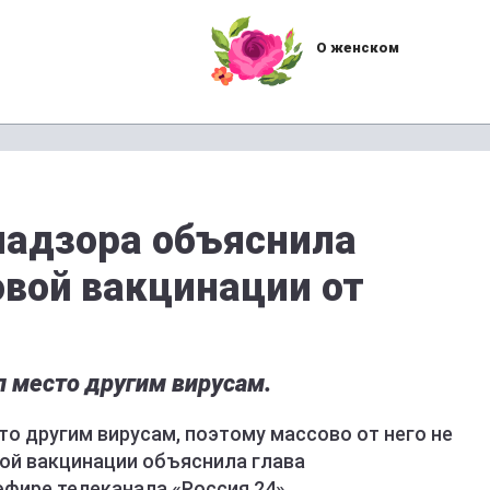
О женском
надзора объяснила
овой вакцинации от
л место другим вирусам.
то другим вирусам, поэтому массово от него не
вой вакцинации объяснила глава
фире телеканала «Россия 24».