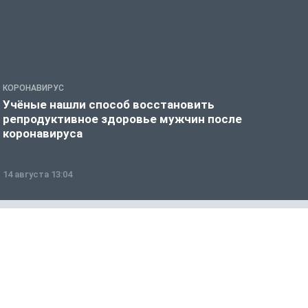
КОРОНАВИРУС
К
Учёные нашли способ восстановить
Э
репродуктивное здоровье мужчин после
к
коронавируса
14 августа 13:04
2