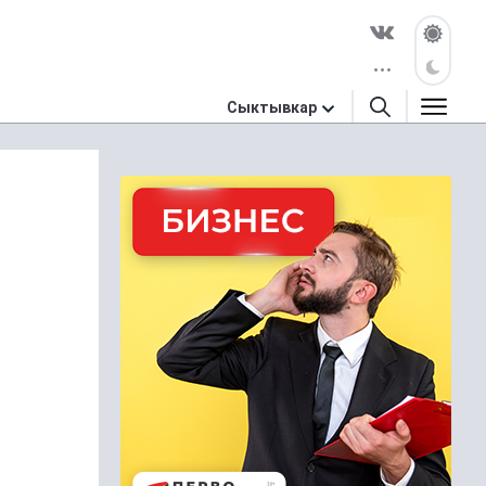
Сыктывкар