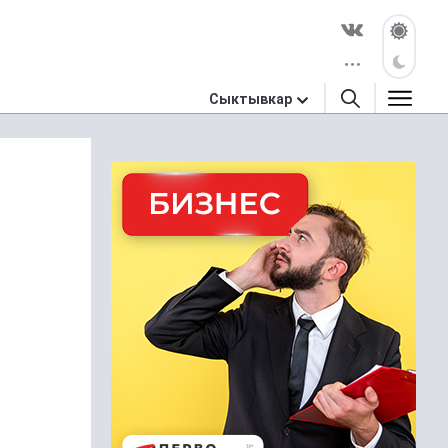
Сыктывкар