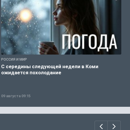
РОССИЯ И МИР
Г
С середины следующей недели в Коми
Т
ожидается похолодание
а
09 августа 09:15
0