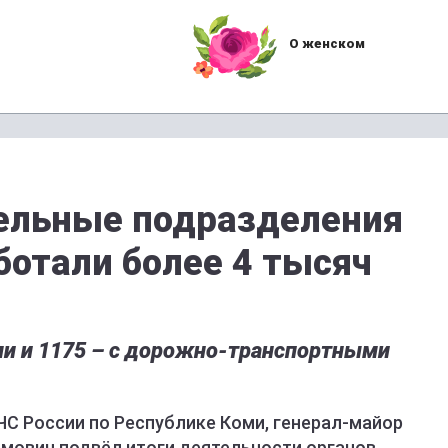
О женском
ельные подразделения
ботали более 4 тысяч
ми и 1175 – с дорожно-транспортными
ЧС России по Республике Коми, генерал-майор
мович подвёл итоги деятельности органов