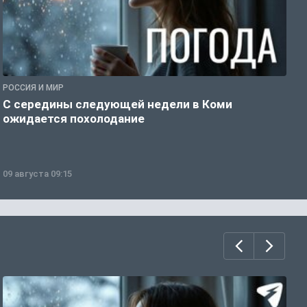
РОССИЯ И МИР
Г
С середины следующей недели в Коми
Т
ожидается похолодание
а
09 августа 09:15
0