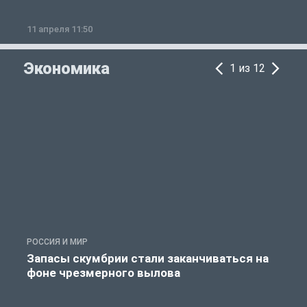
11 апреля 11:50
1
Экономика
1 из 12
РОССИЯ И МИР
А
Запасы скумбрии стали заканчиваться на
фоне чрезмерного вылова