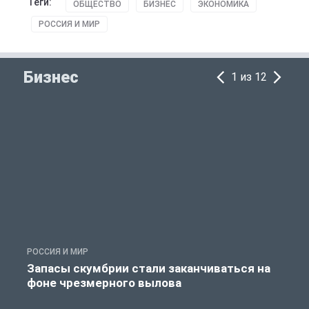
Теги:
ОБЩЕСТВО
БИЗНЕС
ЭКОНОМИКА
РОССИЯ И МИР
Бизнес
1 из 12
РОССИЯ И МИР
А
Запасы скумбрии стали заканчиваться на
фоне чрезмерного вылова