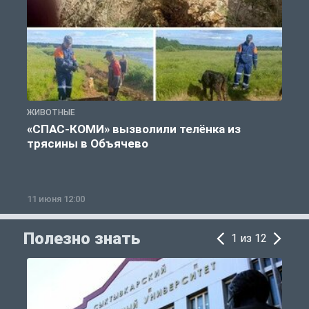
ЖИВОТНЫЕ
Ж
«СПАС-КОМИ» вызволили телёнка из
трясины в Объячево
11 июня 12:00
1
Полезно знать
1 из 12