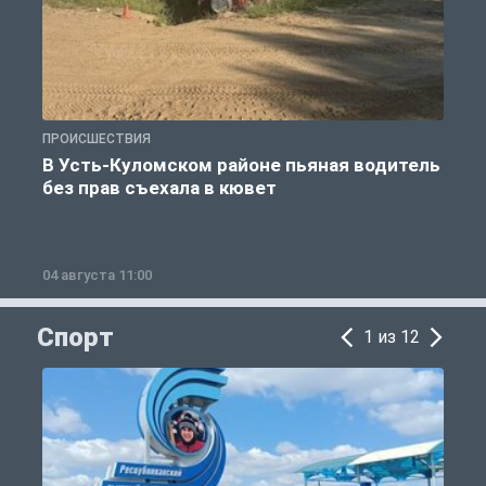
ПРОИСШЕСТВИЯ
П
В Усть-Куломском районе пьяная водитель
без прав съехала в кювет
б
04 августа 11:00
0
Спорт
1 из 12