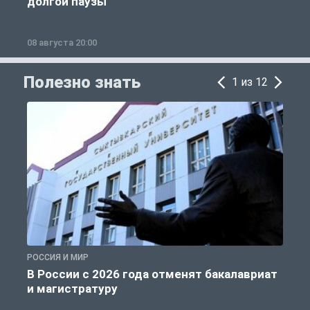
долгой паузы
08 августа 20:00
0
Полезно знать
1 из 12
РОССИЯ И МИР
А
В России с 2026 года отменят бакалавриат
и магистратуру