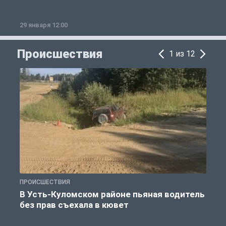
29 января 12:00
1
Происшествия
1 из 12
ПРОИСШЕСТВИЯ
П
В Усть-Куломском районе пьяная водитель
без прав съехала в кювет
б