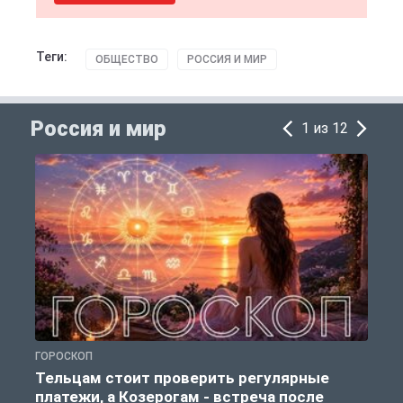
Теги:
ОБЩЕСТВО
РОССИЯ И МИР
Россия и мир
1 из 12
ГОРОСКОП
Р
Тельцам стоит проверить регулярные
платежи, а Козерогам - встреча после