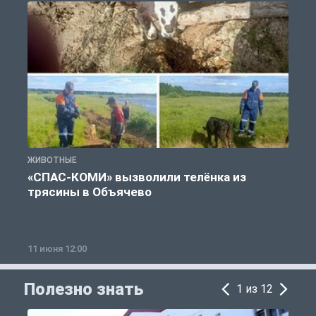
ЖИВОТНЫЕ
Ж
«СПАС-КОМИ» вызволили телёнка из
трясины в Объячево
11 июня 12:00
1
Полезно знать
1 из 12