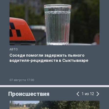
АВТО
О
Соседи помогли задержать пьяного
водителя-рецидивиста в Сыктывкаре
07 августа 17:00
0
Происшествия
1 из 12