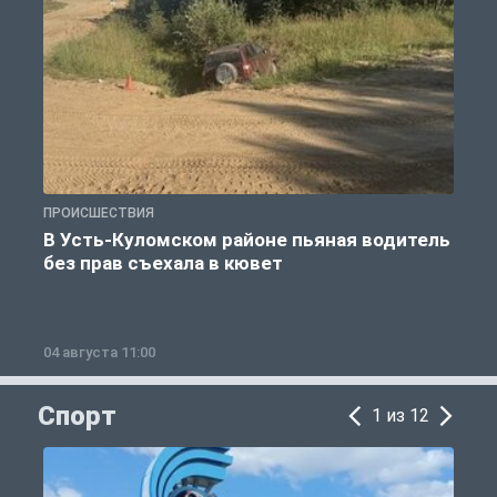
ПРОИСШЕСТВИЯ
П
В Усть-Куломском районе пьяная водитель
без прав съехала в кювет
б
04 августа 11:00
0
Спорт
1 из 12