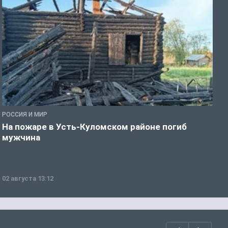
РОССИЯ И МИР
Р
На пожаре в Усть-Куломском районе погиб
П
мужчина
в
02 августа 13:12
0