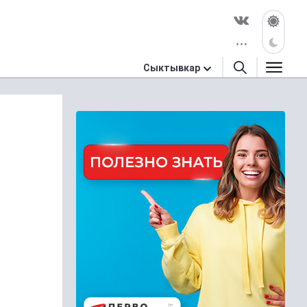
Сыктывкар