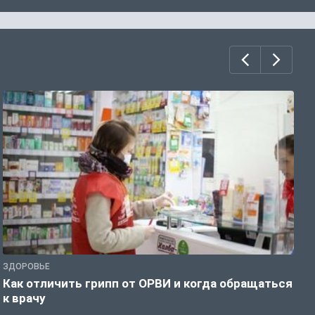
ЗДОРОВЬЕ
Ж
Как отличить грипп от ОРВИ и когда обращаться
С
к врачу
ч