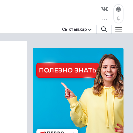
Сыктывкар