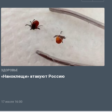
ЗДОРОВЬЕ
З
«Наноклещи» атакуют Россию
В
т
17 июля 16:00
0