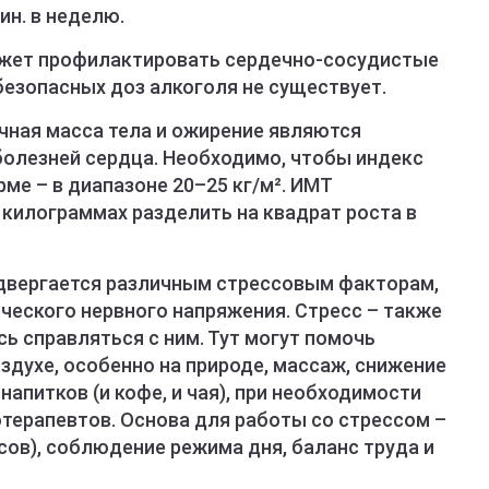
ин. в неделю.
может профилактировать сердечно-сосудистые
 безопасных доз алкоголя не существует.
очная масса тела и ожирение являются
олезней сердца. Необходимо, чтобы индекс
ме – в диапазоне 20–25 кг/м². ИМТ
 килограммах разделить на квадрат роста в
одвергается различным стрессовым факторам,
ческого нервного напряжения. Стресс – также
сь справляться с ним. Тут могут помочь
здухе, особенно на природе, массаж, снижение
питков (и кофе, и чая), при необходимости
терапевтов. Основа для работы со стрессом –
ов), соблюдение режима дня, баланс труда и