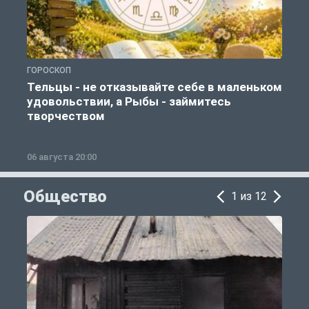
ГОРОСКОП
Г
Тельцы - не отказывайте себе в маленьком
удовольствии, а Рыбы - займитесь
творчеством
06 августа 20:00
0
Общество
1 из 12