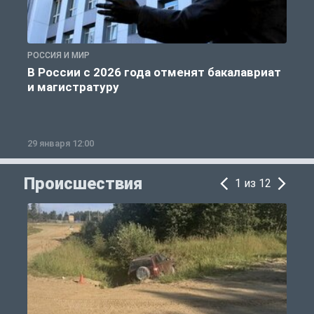
РОССИЯ И МИР
А
В России с 2026 года отменят бакалавриат
и магистратуру
29 января 12:00
1
Происшествия
1 из 12