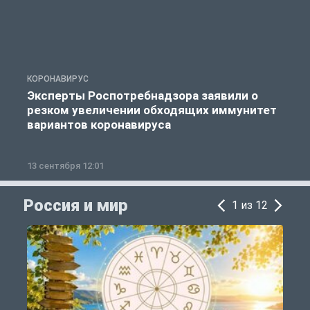
КОРОНАВИРУС
К
Эксперты Роспотребнадзора заявили о
резком увеличении обходящих иммунитет
вариантов коронавируса
13 сентября 12:01
2
Россия и мир
1 из 12