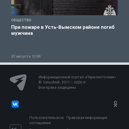
ОБЩЕСТВО
О
При пожаре в Усть-Вымском районе погиб
мужчина
07 августа 12:00
0
Информационный портал «Первоисточник»
© 1istochnik, 2011 – 2026 гг.
Все права защищены
Пользовательское
Правовая информация
соглашение