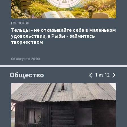
ГОРОСКОП
Г
Тельцы - не отказывайте себе в маленьком
удовольствии, а Рыбы - займитесь
творчеством
06 августа 20:00
0
Общество
1 из 12