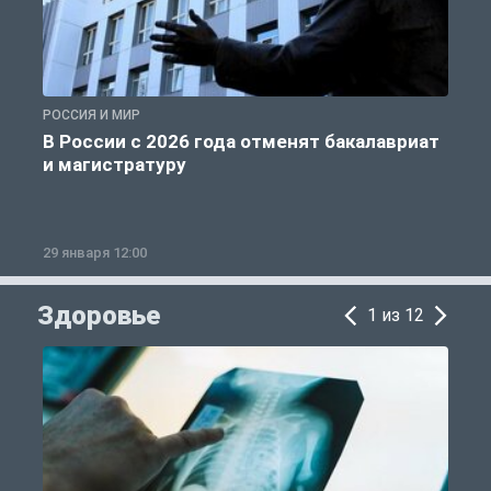
РОССИЯ И МИР
А
В России с 2026 года отменят бакалавриат
и магистратуру
29 января 12:00
1
Здоровье
1 из 12