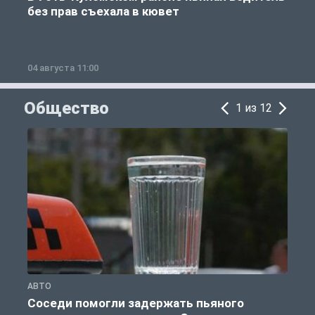
без прав съехала в кювет
б
04 августа 11:00
0
Общество
1 из 12
АВТО
О
Соседи помогли задержать пьяного