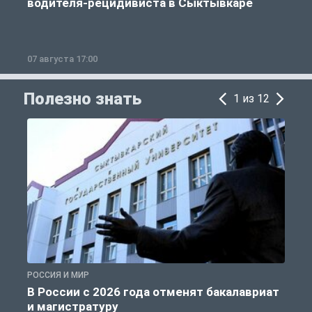
водителя-рецидивиста в Сыктывкаре
07 августа 17:00
0
Полезно знать
1 из 12
РОССИЯ И МИР
А
В России с 2026 года отменят бакалавриат
и магистратуру