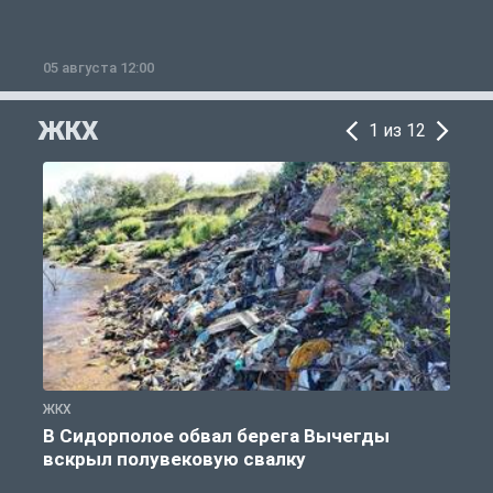
05 августа 12:00
2
ЖКХ
1 из 12
ЖКХ
Ж
В Сидорполое обвал берега Вычегды
вскрыл полувековую свалку