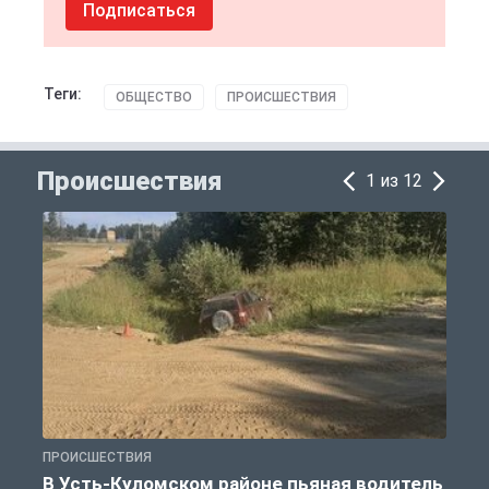
Подписаться
Теги:
ОБЩЕСТВО
ПРОИСШЕСТВИЯ
Происшествия
1 из 12
ПРОИСШЕСТВИЯ
П
В Усть-Куломском районе пьяная водитель